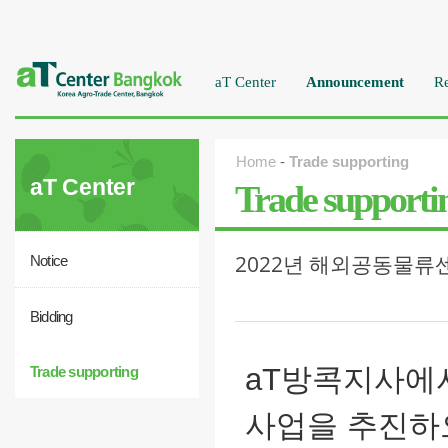
aT Center
Announcement
Re
Home
-
Trade supporting
aT Center
Trade supporti
2022년 해외공동물류
Notice
Bidding
aT방콕지사에
Trade supporting
사업을 추진하