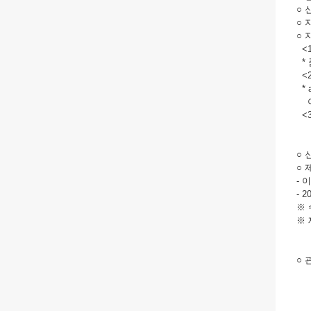
○ 
○ 
○
<1
* 
<2
* 
아
<3
○ 
○
- 
- 
※
※
○ 