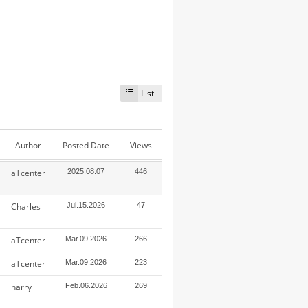
List
Author
Posted Date
Views
aTcenter
2025.08.07
446
Charles
Jul.15.2026
47
aTcenter
Mar.09.2026
266
aTcenter
Mar.09.2026
223
harry
Feb.06.2026
269