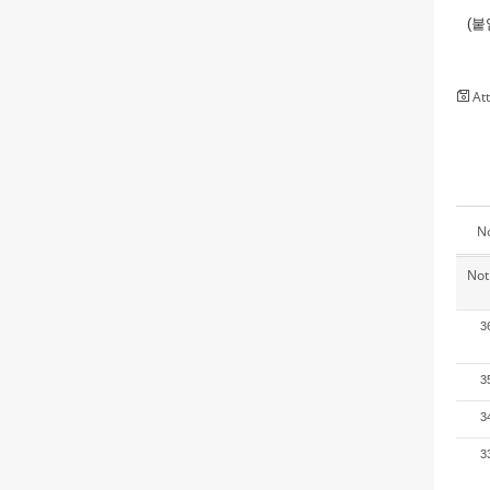
(붙
Att
N
Not
3
3
3
3