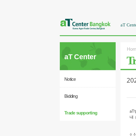
aT Cent
Hom
aT Center
Tr
2
Notice
Bidding
a
Trade supporting
내
○ 