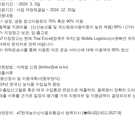
신청기간 : ~2024. 3. 3일
지원기간 : 사업 약정체결일 ~ 2024. 12. 31일
 지원내용
> 냉장, 냉동 창고이용료의 70% 혹은 90% 지원
품목별 지원비율 : (신선농산물 및 국산원료사용비중이 높은 제품) 90% / (기타
> 지정창고 보관, 입⋅출고료
aT지정창고는 현재 Thai Excel(낑깨우 위치) 및 Mobile Logistics(사뭇빠깐
래의 문의처로 연락 바랍니다.
> 위탁운송사를 통해 이용한 저온 운송 서비스에 대해 이용액의 80% 정산
신청방법 : 이메일 신청 (bmhur@at.or.kr)
 제출서류
이용신청서 및 이용계획서(첨부양식)
2024년 한국산 농식품 수입실적 증빙
 수출입신고필증 혹은 태국 수입통관 면장으로 제출하되, 품목명이 정확히 드
 제출 서류를 근거로 일정의 평가를 거쳐 지원여부 및 지원금액이 결정되므로 
관련문의 : aT한국농수산식품유통공사 방콕지사 (☎66-(0)2-611-2627-9)