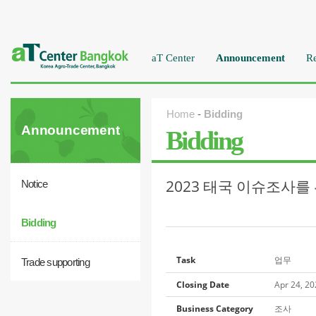
aT Center
Announcement
Re
Home
-
Bidding
Announcement
Bidding
2023 태국 이슈조사
Notice
Bidding
Task
업무
Trade supporting
Closing Date
Apr 24, 2
Business Category
조사