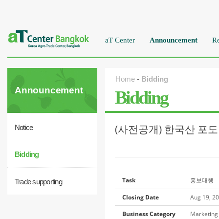
aT Center
Announcement
Re
Home
-
Bidding
Announcement
Bidding
(사전공개) 한국산 포
Notice
Bidding
Task
홍보대행
Trade supporting
Closing Date
Aug 19, 2
Business Category
Marketin