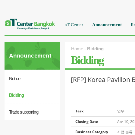
aT Center
Announcement
Re
Home
-
Bidding
Announcement
Bidding
[RFP] Korea Pavilion 
Notice
Bidding
Task
업무
Trade supporting
Closing Date
Apr 10, 2
Business Category
사업 분류