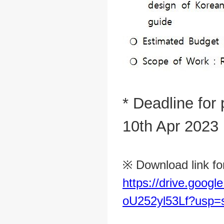
* Deadline for
10th Apr 2023
※ Download link fo
https://drive.goo
oU252yl53Lf?usp=s