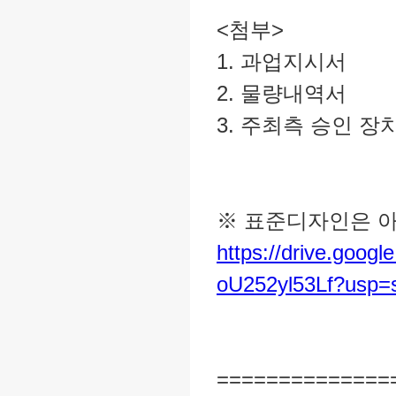
<첨부>
1. 과업지시서
2. 물량내역서
3. 주최측 승인 장
※ 표준디자인은 
https://drive.goo
oU252yl53Lf?usp=s
==============